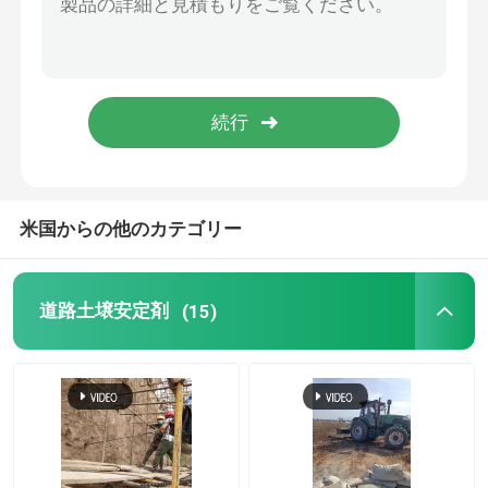
水の浮動剤
水を保持する剤
グラフェン 土壌安定剤
米国からの他のカテゴリー
防水剤
道路土壌安定剤
(15)
トレーラーの具体的なポンプ
湿式吹付け機