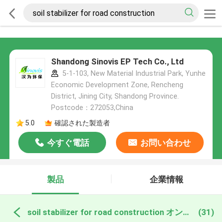
Shandong Sinovis EP Tech Co., Ltd
5-1-103, New Material Industrial Park, Yunhe
Economic Development Zone, Rencheng
District, Jining City, Shandong Province.
Postcode：272053,China
5.0
確認された製造者
今すぐ電話
お問い合わせ
製品
企業情報
soil stabilizer for road construction オンライン製造
(31)