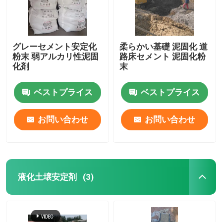
グレーセメント安定化
柔らかい基礎 泥固化 道
粉末 弱アルカリ性泥固
路床セメント 泥固化粉
化剤
末
ベストプライス
ベストプライス
お問い合わせ
お問い合わせ
液化土壌安定剤
(3)