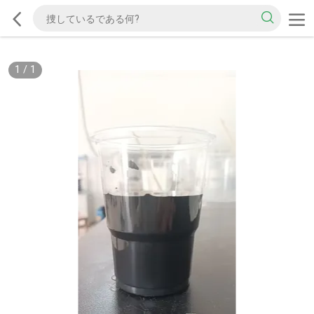
1
/
1