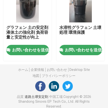
工場 ツアー
グラフェン 土の安定剤
水溶性グラフェン 土壌
品質管理
液体土の強化剤 負荷容
処理 環境保護
量と安定性が向上
連絡 ください
お問い合わせを送信
お問い合わせを送信
引金 を 求め て ください
ホーム
企業情報
お問い合わせ
Desktop Site
道路土壌安定剤
地図
プライバシーポリシー
液体土壌安定剤
品質
道路土壌安定剤
中国工場.Copyright © 2026
Shandong Sinovis EP Tech Co., Ltd. All Rights
酵素土壌安定剤
Reserved.