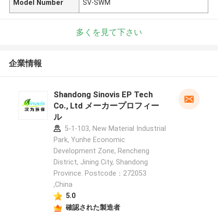
Model Number
SV-SWM
多くを見て下さい
企業情報
Shandong Sinovis EP Tech
Co., Ltd メーカープロフィー
ル
5-1-103, New Material Industrial
Park, Yunhe Economic
Development Zone, Rencheng
District, Jining City, Shandong
Province. Postcode：272053
,China
5.0
確認された製造者